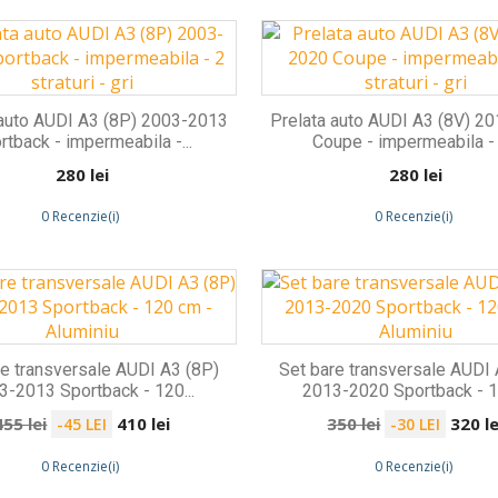
 auto AUDI A3 (8P) 2003-2013
Prelata auto AUDI A3 (8V) 2
rtback - impermeabila -...
Coupe - impermeabila - 2
Preț
Preț
280 lei
280 lei
0 Recenzie(i)
0 Recenzie(i)
re transversale AUDI A3 (8P)
Set bare transversale AUDI 
3-2013 Sportback - 120...
2013-2020 Sportback - 12
Preț
Preț
Preț
Preț
455 lei
410 lei
350 lei
320 le
-45 LEI
-30 LEI
de
de
0 Recenzie(i)
0 Recenzie(i)
bază
bază