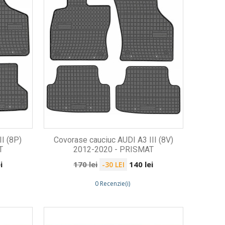
I (8P)
Covorase cauciuc AUDI A3 III (8V)
T
2012-2020 - PRISMAT
Preț
Preț
i
170 lei
140 lei
-30 LEI
de
0 Recenzie(i)
bază