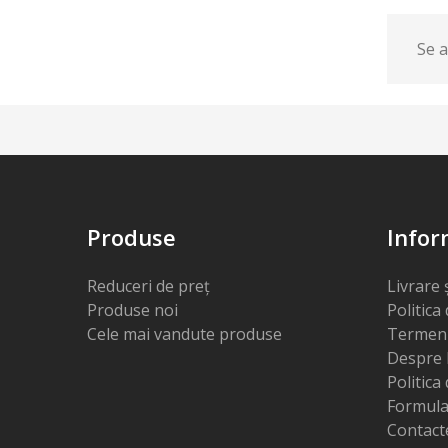
Se a
Produse
Infor
Reduceri de preț
Livrare 
Produse noi
Politica
Cele mai vandute produse
Termeni 
Despre 
Politica
Formula
Contact