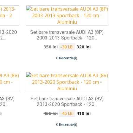
013-2020
Set bare transversale AUDI A3 (8P)
...
2003-2013 Sportback - 120...
Preț
Preț
350 lei
320 lei
-30 LEI
de
0 Recenzie(i)
bază
A3 (8V)
Set bare transversale AUDI A3 (8V)
0...
2013-2020 Sportback - 120...
Preț
Preț
i
455 lei
410 lei
-45 LEI
de
0 Recenzie(i)
bază