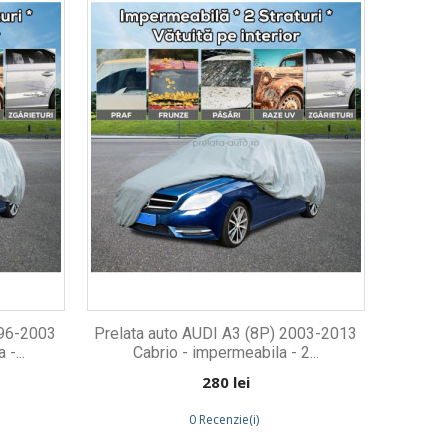
996-2003
Prelata auto AUDI A3 (8P) 2003-2013
-...
Cabrio - impermeabila - 2...
Preț
280 lei
0 Recenzie(i)