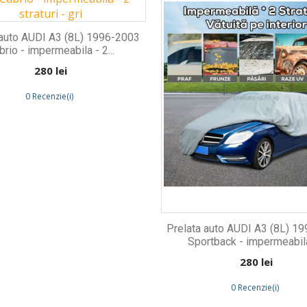
 auto AUDI A3 (8L) 1996-2003
brio - impermeabila - 2...
Preț
280 lei
0 Recenzie(i)
Prelata auto AUDI A3 (8L) 1
Sportback - impermeabila 
Preț
280 lei
0 Recenzie(i)