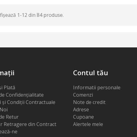
fișează 1-12 din 84 produse.
mații
Contul tău
și Plată
Informatii personale
 de Confidențialitate
Comenzi
și Condiții Contractuale
Note de credit
Noi
Adrese
 de Retur
Cupoane
r Retragere din Contract
Alertele mele
ează-ne