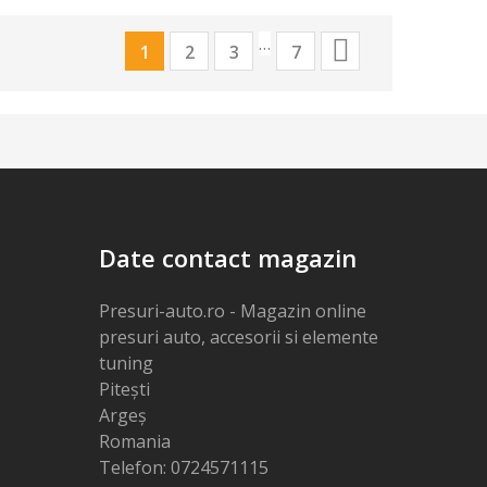
…

1
2
3
7
Date contact magazin
Presuri-auto.ro - Magazin online
presuri auto, accesorii si elemente
tuning
Pitești
Argeș
Romania
Telefon:
0724571115