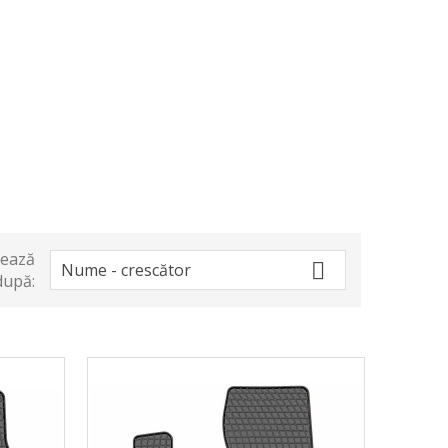
tează

Nume - crescător
după: