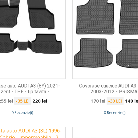
se auto AUDI A3 (8Y) 2021-
Covorase cauciuc AUDI A3 I
zent - TPE - tip tavita -...
2003-2012 - PRISMA
Preț
Preț
Preț
Preț
255 lei
220 lei
170 lei
140 le
-35 LEI
-30 LEI
de
de
0 Recenzie(i)
0 Recenzie(i)
bază
bază