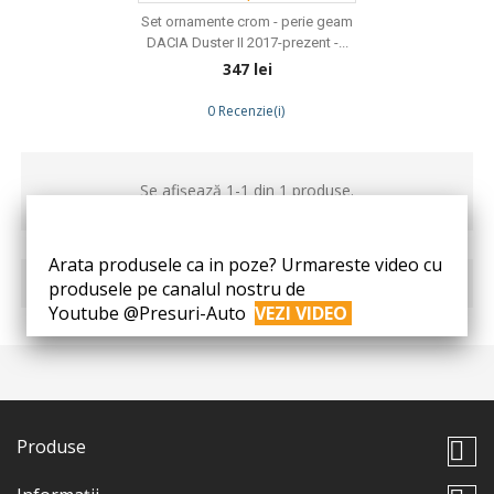
Set ornamente crom - perie geam
DACIA Duster II 2017-prezent -...
Preț
347 lei
0 Recenzie(i)
Se afișează 1-1 din 1 produse.
Arata produsele ca in poze? Urmareste video cu
Mergi sus

produsele pe canalul nostru de
Youtube @Presuri-Auto
VEZI VIDEO
Produse
