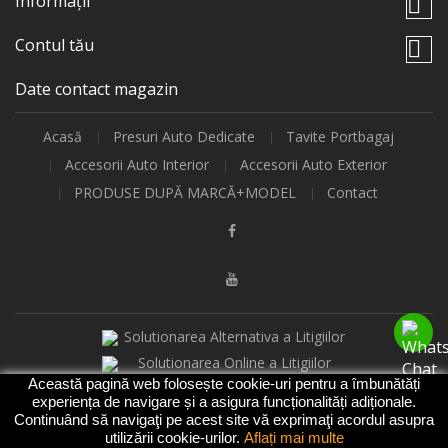
Informații

Contul tău

Date contact magazin
Acasă
Presuri Auto Dedicate
Tavite Portbagaj
Accesorii Auto Interior
Accesorii Auto Exterior
PRODUSE DUPĂ MARCĂ+MODEL
Contact
Această pagină web folosește cookie-uri pentru a îmbunătăți
experiența de navigare și a asigura funcționalități adiționale.
2021-2026 -
- Toate Drepturile
Presuri Auto
Continuând să navigaţi pe acest site vă exprimaţi acordul asupra
Rezervate |
|
Covorase Auto Premium
Tavite Portbagaj
utilizării cookie-urilor.
Aflați mai multe