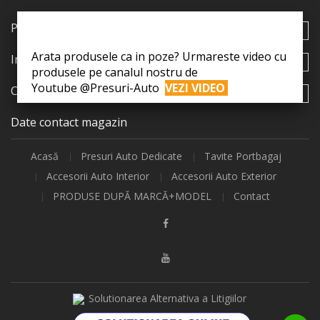
Produse

Arata produsele ca in poze? Urmareste video cu
Informații

produsele pe canalul nostru de
Youtube @Presuri-Auto
VEZI VIDEO
Contul tău

Date contact magazin
Acasă
Presuri Auto Dedicate
Tavite Portbagaj
Accesorii Auto Interior
Accesorii Auto Exterior
PRODUSE DUPĂ MARCĂ+MODEL
Contact