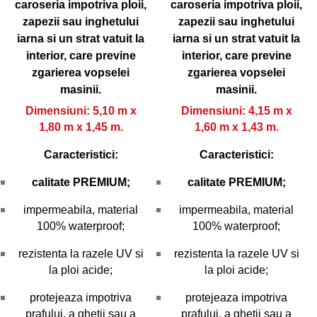
caroseria impotriva ploii,
caroseria impotriva ploii,
zapezii sau inghetului
zapezii sau inghetului
iarna si un strat vatuit la
iarna si un strat vatuit la
interior, care previne
interior, care previne
zgarierea vopselei
zgarierea vopselei
masinii.
masinii.
Dimensiuni: 5,10 m x
Dimensiuni: 4,15 m x
1,80 m x 1,45 m.
1,60 m x 1,43 m.
Caracteristici:
Caracteristici:
calitate PREMIUM;
calitate PREMIUM;
impermeabila, material
impermeabila, material
100% waterproof;
100% waterproof;
rezistenta la razele UV si
rezistenta la razele UV si
la ploi acide;
la ploi acide;
protejeaza impotriva
protejeaza impotriva
prafului, a ghetii sau a
prafului, a ghetii sau a