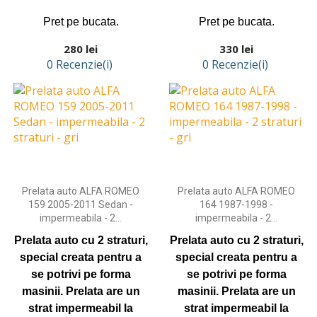
Pret pe bucata.
Pret pe bucata.
Preț
Preț
280 lei
330 lei
0 Recenzie(i)
0 Recenzie(i)
Adaugă în coş
Adaugă în coş
Prelata auto ALFA ROMEO
Prelata auto ALFA ROMEO
159 2005-2011 Sedan -
164 1987-1998 -
impermeabila - 2...
impermeabila - 2...
Prelata auto cu 2 straturi,
Prelata auto cu 2 straturi,
special creata pentru a
special creata pentru a
se potrivi pe forma
se potrivi pe forma
masinii.
Prelata are un
masinii.
Prelata are un
strat impermeabil la
strat impermeabil la