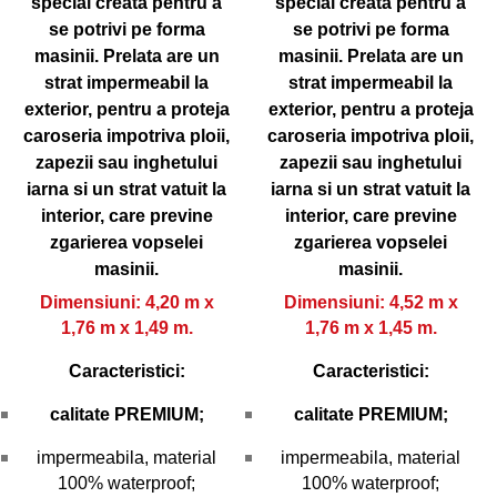
special creata pentru a
special creata pentru a
se potrivi pe forma
se potrivi pe forma
masinii.
Prelata are un
masinii.
Prelata are un
strat impermeabil la
strat impermeabil la
exterior, pentru a proteja
exterior, pentru a proteja
caroseria impotriva ploii,
caroseria impotriva ploii,
zapezii sau inghetului
zapezii sau inghetului
iarna si un strat vatuit la
iarna si un strat vatuit la
interior, care previne
interior, care previne
zgarierea vopselei
zgarierea vopselei
masinii.
masinii.
Dimensiuni: 4,20 m x
Dimensiuni: 4,52 m x
1,76 m x 1,49 m.
1,76 m x 1,45 m.
Caracteristici:
Caracteristici:
calitate PREMIUM;
calitate PREMIUM;
impermeabila, material
impermeabila, material
100% waterproof;
100% waterproof;