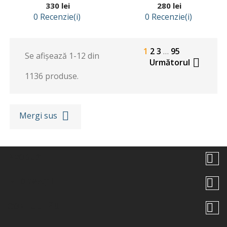
Preț
Preț
330 lei
280 lei
0 Recenzie(i)
0 Recenzie(i)
1
2
3
…
95
Se afișează 1-12 din

Următorul
1136 produse.

Mergi sus

PRODUSE

INFORMAȚII

CONTUL TĂU