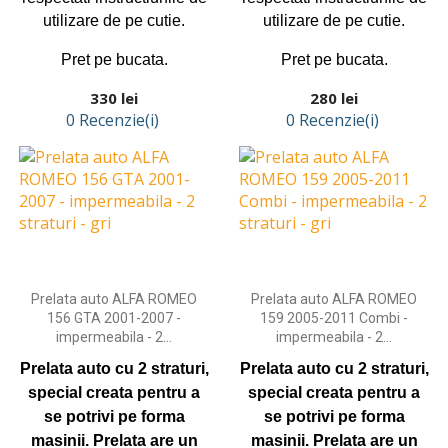
utilizare de pe cutie.
utilizare de pe cutie.
Pret pe bucata.
Pret pe bucata.
Preț
Preț
330 lei
280 lei
0 Recenzie(i)
0 Recenzie(i)
Adaugă în coş
Adaugă în coş
Prelata auto ALFA ROMEO
Prelata auto ALFA ROMEO
156 GTA 2001-2007 -
159 2005-2011 Combi -
impermeabila - 2...
impermeabila - 2...
Prelata auto cu 2 straturi,
Prelata auto cu 2 straturi,
special creata pentru a
special creata pentru a
se potrivi pe forma
se potrivi pe forma
masinii.
Prelata are un
masinii.
Prelata are un