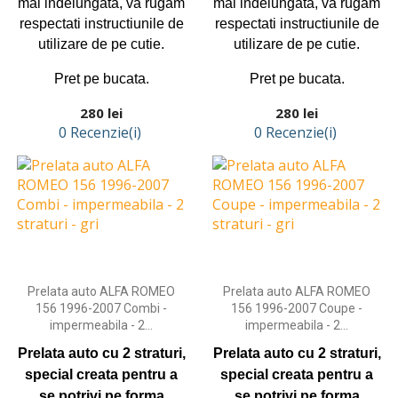
mai indelungata, va rugam
mai indelungata, va rugam
respectati instructiunile de
respectati instructiunile de
utilizare de pe cutie.
utilizare de pe cutie.
Pret pe bucata.
Pret pe bucata.
Preț
Preț
280 lei
280 lei
0 Recenzie(i)
0 Recenzie(i)
Adaugă în coş
Adaugă în coş
Prelata auto ALFA ROMEO
Prelata auto ALFA ROMEO
156 1996-2007 Combi -
156 1996-2007 Coupe -
impermeabila - 2...
impermeabila - 2...
Prelata auto cu 2 straturi,
Prelata auto cu 2 straturi,
special creata pentru a
special creata pentru a
se potrivi pe forma
se potrivi pe forma