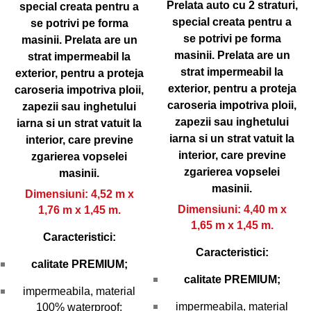
Prelata auto cu 2 straturi,
special creata pentru a
special creata pentru a
se potrivi pe forma
se potrivi pe forma
masinii.
Prelata are un
masinii.
Prelata are un
strat impermeabil la
strat impermeabil la
exterior, pentru a proteja
exterior, pentru a proteja
caroseria impotriva ploii,
caroseria impotriva ploii,
zapezii sau inghetului
zapezii sau inghetului
iarna si un strat vatuit la
iarna si un strat vatuit la
interior, care previne
interior, care previne
zgarierea vopselei
zgarierea vopselei
masinii.
masinii.
Dimensiuni: 4,52 m x
Dimensiuni: 4,40 m x
1,76 m x 1,45 m.
1,65 m x 1,45 m.
Caracteristici:
Caracteristici:
calitate PREMIUM;
calitate PREMIUM;
impermeabila, material
impermeabila, material
100% waterproof;