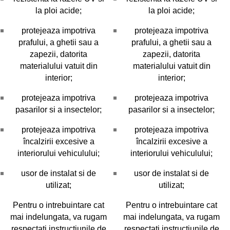
la ploi acide;
la ploi acide;
protejeaza impotriva
protejeaza impotriva
prafului, a ghetii sau a
prafului, a ghetii sau a
zapezii, datorita
zapezii, datorita
materialului vatuit din
materialului vatuit din
interior;
interior;
protejeaza impotriva
protejeaza impotriva
pasarilor si a insectelor;
pasarilor si a insectelor;
protejeaza impotriva
protejeaza impotriva
încalzirii excesive a
încalzirii excesive a
interiorului vehiculului;
interiorului vehiculului;
usor de instalat si de
usor de instalat si de
utilizat;
utilizat;
Pentru o intrebuintare cat
Pentru o intrebuintare cat
mai indelungata, va rugam
mai indelungata, va rugam
respectati instructiunile de
respectati instructiunile de