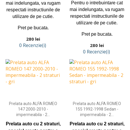
Pentru o intrebuintare cat
mai indelungata, va rugam
mai indelungata, va rugam
respectati instructiunile de
respectati instructiunile de
utilizare de pe cutie.
utilizare de pe cutie.
Pret pe bucata.
Pret pe bucata.
Preț
280 lei
0 Recenzie(i)
Preț
280 lei
0 Recenzie(i)
Adaugă în coş
Adaugă în coş
Prelata auto ALFA ROMEO
Prelata auto ALFA ROMEO
147 2000-2010 -
155 1992-1998 Sedan -
impermeabila - 2...
impermeabila - 2...
Prelata auto cu 2 straturi,
Prelata auto cu 2 straturi,