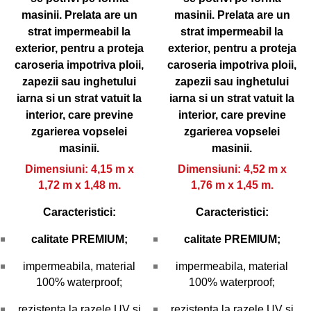
masinii.
Prelata are un
masinii.
Prelata are un
strat impermeabil la
strat impermeabil la
exterior, pentru a proteja
exterior, pentru a proteja
caroseria impotriva ploii,
caroseria impotriva ploii,
zapezii sau inghetului
zapezii sau inghetului
iarna si un strat vatuit la
iarna si un strat vatuit la
interior, care previne
interior, care previne
zgarierea vopselei
zgarierea vopselei
masinii.
masinii.
Dimensiuni: 4,15 m x
Dimensiuni: 4,52 m x
1,72 m x 1,48 m.
1,76 m x 1,45 m.
Caracteristici:
Caracteristici:
calitate PREMIUM;
calitate PREMIUM;
impermeabila, material
impermeabila, material
100% waterproof;
100% waterproof;
rezistenta la razele UV si
rezistenta la razele UV si