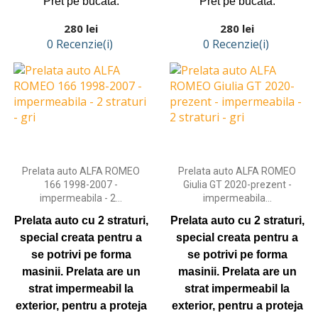
Pret pe bucata.
Pret pe bucata.
Preț
Preț
280 lei
280 lei
0 Recenzie(i)
0 Recenzie(i)
Adaugă în coş
Adaugă în coş
Prelata auto ALFA ROMEO
Prelata auto ALFA ROMEO
166 1998-2007 -
Giulia GT 2020-prezent -
impermeabila - 2...
impermeabila...
Prelata auto cu 2 straturi,
Prelata auto cu 2 straturi,
special creata pentru a
special creata pentru a
se potrivi pe forma
se potrivi pe forma
masinii.
Prelata are un
masinii.
Prelata are un
strat impermeabil la
strat impermeabil la
exterior, pentru a proteja
exterior, pentru a proteja