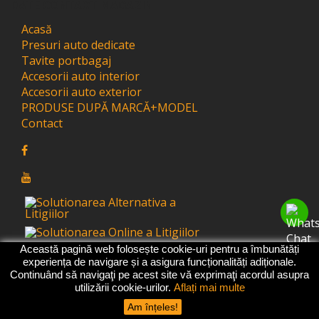
DATE CONTACT MAGAZIN
Acasă
Presuri auto dedicate
Tavite portbagaj
Accesorii auto interior
Accesorii auto exterior
PRODUSE DUPĂ MARCĂ+MODEL
Contact
Această pagină web folosește cookie-uri pentru a îmbunătăți
experiența de navigare și a asigura funcționalități adiționale.
2021-2026 -
Presuri Auto
- Toate Drepturile
Continuând să navigaţi pe acest site vă exprimaţi acordul asupra
Rezervate |
Covorase Auto Premium
|
Tavite
utilizării cookie-urilor.
Aflați mai multe
Portbagaj
|
Prelata Antigrindina
|
Prelata Auto
|
Am înțeles!
Ornamente Auto