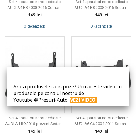
Set 4 aparatori noroi dedicate
Set 4 aparatori noroi dedicate
AUDI A4 B8 2008-2016 Combi...
AUDI A4 B8 2008-2016 Sedan...
Preț
Preț
149 lei
149 lei
0 Recenzie(i)
0 Recenzie(i)
Arata produsele ca in poze? Urmareste video cu
produsele pe canalul nostru de
Youtube @Presuri-Auto
VEZI VIDEO
Set 4 aparatori noroi dedicate
Set 4 aparatori noroi dedicate
AUDI A4 B9 2016-prezent Sedan...
AUDI A6 C6 2004-2011 Sedan...
Preț
Preț
149 lei
149 lei