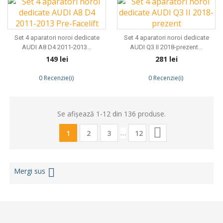
Set 4 aparatori noroi dedicate
Set 4 aparatori noroi dedicate
AUDI A8 D4 2011-2013...
AUDI Q3 II 2018-prezent...
Preț
Preț
149 lei
281 lei
0 Recenzie(i)
0 Recenzie(i)
Se afișează 1-12 din 136 produse.

…
1
2
3
12
Mergi sus
