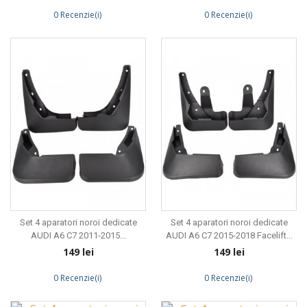
0 Recenzie(i)
0 Recenzie(i)
Set 4 aparatori noroi dedicate
Set 4 aparatori noroi dedicate
AUDI A6 C7 2011-2015...
AUDI A6 C7 2015-2018 Facelift...
Preț
Preț
149 lei
149 lei
0 Recenzie(i)
0 Recenzie(i)