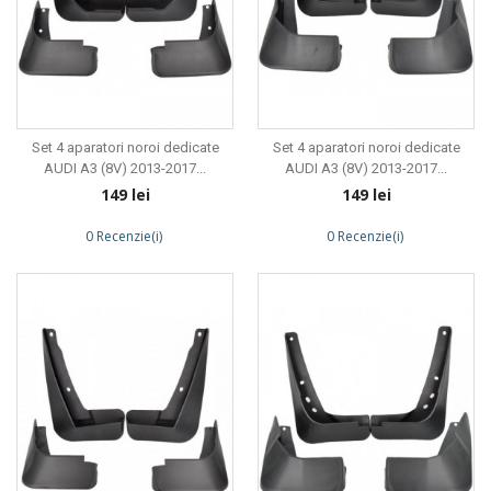
Set 4 aparatori noroi dedicate
Set 4 aparatori noroi dedicate
AUDI A3 (8V) 2013-2017...
AUDI A3 (8V) 2013-2017...
Preț
Preț
149 lei
149 lei
0 Recenzie(i)
0 Recenzie(i)