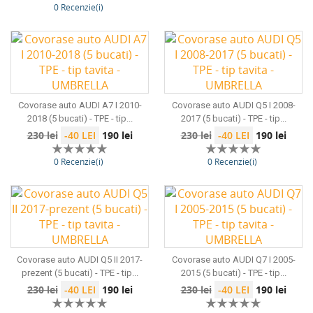
0 Recenzie(i)
bază
Covorase auto AUDI A7 I 2010-
Covorase auto AUDI Q5 I 2008-
2018 (5 bucati) - TPE - tip...
2017 (5 bucati) - TPE - tip...
Preț
Preț
Preț
Preț
230 lei
-40 LEI
190 lei
230 lei
-40 LEI
190 lei
de
de
0 Recenzie(i)
0 Recenzie(i)
bază
bază
Covorase auto AUDI Q5 II 2017-
Covorase auto AUDI Q7 I 2005-
prezent (5 bucati) - TPE - tip...
2015 (5 bucati) - TPE - tip...
Preț
Preț
Preț
Preț
230 lei
-40 LEI
190 lei
230 lei
-40 LEI
190 lei
de
de