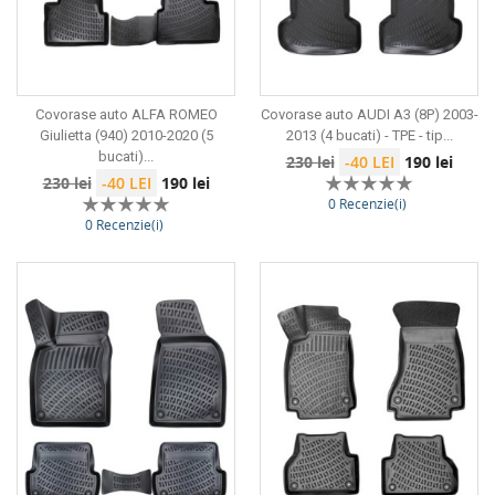
Covorase auto ALFA ROMEO
Covorase auto AUDI A3 (8P) 2003-
Giulietta (940) 2010-2020 (5
2013 (4 bucati) - TPE - tip...
bucati)...
Preț
Preț
230 lei
-40 LEI
190 lei
Preț
Preț
230 lei
-40 LEI
190 lei
de
0 Recenzie(i)
de
bază
0 Recenzie(i)
bază