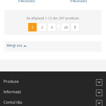
0 Recenzie(i)
0 Recenzie(i)
bază
bază
Se afișează 1-12 din 297 produse.

…
1
2
3
25
Mergi sus

Produse

Informații

Contul tău
