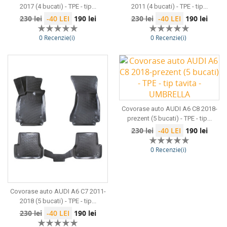
2017 (4 bucati) - TPE - tip...
2011 (4 bucati) - TPE - tip...
Preț
Preț
Preț
Preț
230 lei
-40 LEI
190 lei
230 lei
-40 LEI
190 lei
de
de
0 Recenzie(i)
0 Recenzie(i)
bază
bază
Covorase auto AUDI A6 C8 2018-
prezent (5 bucati) - TPE - tip...
Preț
Preț
230 lei
-40 LEI
190 lei
de
0 Recenzie(i)
bază
Covorase auto AUDI A6 C7 2011-
2018 (5 bucati) - TPE - tip...
Preț
Preț
230 lei
-40 LEI
190 lei
de