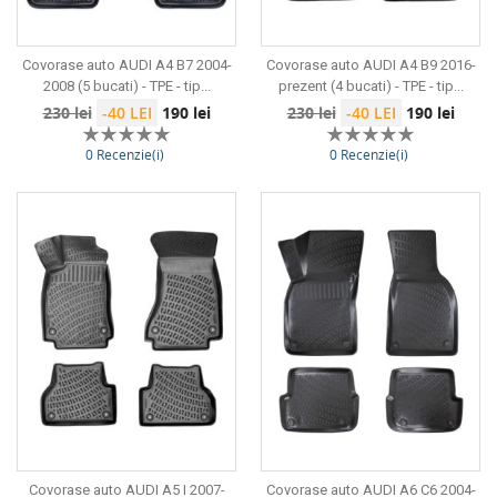
Covorase auto AUDI A4 B7 2004-
Covorase auto AUDI A4 B9 2016-
2008 (5 bucati) - TPE - tip...
prezent (4 bucati) - TPE - tip...
Preț
Preț
Preț
Preț
230 lei
-40 LEI
190 lei
230 lei
-40 LEI
190 lei
de
de
0 Recenzie(i)
0 Recenzie(i)
bază
bază
Covorase auto AUDI A5 I 2007-
Covorase auto AUDI A6 C6 2004-